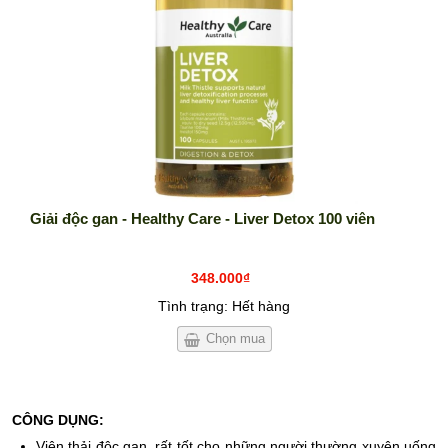
HỖ TRỢ SINH SẢN, SINH LÝ
SIÊU THỰC PHẨM
SẢN PHẨM KHÁC
Giải độc gan - Healthy Care - Liver Detox 100 viên
348.000₫
Tình trạng: Hết hàng
Chọn mua
CÔNG DỤNG:
Viên thải độc gan, rất tốt cho những người thường xuyên uống