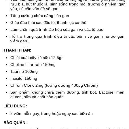
rựu bia, hút thuốc lá, sinh sống trong môi trường ô nhiễm, gan
yếu, có cấn vấn đề về gan…
Tăng cường chức năng của gan
Giúp đào thải các độc tố, thanh lọc cơ thể
Làm chậm quá trình lão hóa của gan và các tế bào
Hỗ trợ trong quá trình điều trị các bệnh về gan như xơ gan,
viêm gan.
THÀNH PHẦN:
Chiết xuất cây ké sữa 12,5gr
Choline bitartrate 150mg
Taurine 100mg
Inositol 150mg
Chrom Cloric 2mg (tương đương 400μg Chrom)
Sản phẩm không chứa thêm đường, tinh bột, Lactose, men,
gluten, sữa và chất bảo quản.
LIỀU DÙNG:
2 viên mỗi ngày, trong hoặc ngay sau bữa ăn
BẢO QUẢN: