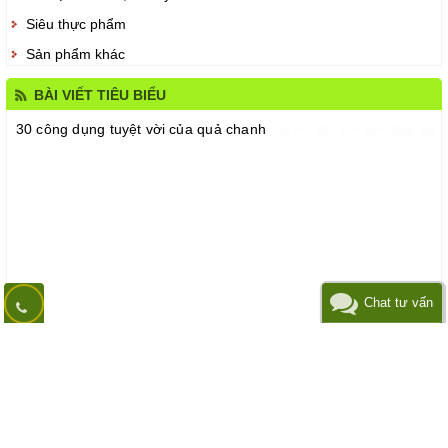
Siêu thực phẩm
Sản phẩm khác
BÀI VIẾT TIÊU BIỂU
30 công dụng tuyệt vời của quả chanh
Collagen và tác dụng của nó đối với làm đẹp da
Chat tư vấn
Chat qua Zalo