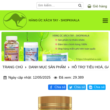
Giỏ hàng
HÀNG ÚC XÁCH TAY - SHOPKHALA
GIỚI THIỆU
DANH MỤC SẢN PHẨM
SỨC KHOẺ VÀ LÀM ĐẸP
SẢN PHẨM CHO BÉ
KHUYẾN MÃI
SẢN PHẨM CHO MẸ BẦU
TRANG CHỦ
DANH MỤC SẢN PHẨM
HỖ TRỢ TIÊU HOÁ, GA
LIÊN HỆ
SẢN PHẨM LÀM ĐẸP
Ngày cập nhật: 12/05/2025
Đã xem: 29.389
VITAMIN VÀ KHOÁNG CHẤT
Chia sẻ
Chia sẻ
Chia sẻ
ĐIỀU TRỊ XƯƠNG KHỚP
BỔ NÃO, MẮT, TIM MẠCH
HỖ TRỢ TIÊU HOÁ, GAN, THẬN