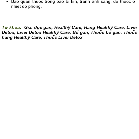
Bảo quản thuốc trong bao bì kín, tránh ánh sáng, để thuốc ở
nhiệt độ phòng.
Từ khoá:
Giải độc gan
,
Healthy Care
,
Hãng Healthy Care
,
Liver
Detox
,
Liver Detox Healthy Care
,
Bổ gan
,
Thuốc bổ gan
,
Thuốc
hãng Healthy Care
,
Thuốc Liver Detox