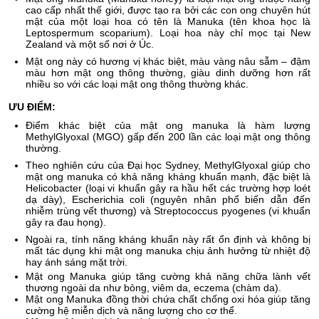
cao cấp nhất thế giới, được tạo ra bởi các con ong chuyên hút
mật của một loại hoa có tên là Manuka (tên khoa học là
Leptospermum scoparium). Loại hoa này chỉ mọc tại New
Zealand và một số nơi ở Úc.
Mật ong này có hương vị khác biệt, màu vàng nâu sẫm – đậm
màu hơn mật ong thông thường, giàu dinh dưỡng hơn rất
nhiều so với các loại mật ong thông thường khác.
ƯU ĐIỂM:
Điểm khác biệt của mật ong manuka là hàm lượng
MethylGlyoxal (MGO) gấp đến 200 lần các loại mật ong thông
thường.
Theo nghiên cứu của Đại học Sydney, MethylGlyoxal giúp cho
mật ong manuka có khả năng kháng khuẩn mạnh, đặc biệt là
Helicobacter (loại vi khuẩn gây ra hầu hết các trường hợp loét
dạ dày), Escherichia coli (nguyên nhân phổ biến dẫn đến
nhiễm trùng vết thương) và Streptococcus pyogenes (vi khuẩn
gây ra đau họng).
Ngoài ra, tính năng kháng khuẩn này rất ổn định và không bị
mất tác dụng khi mật ong manuka chịu ảnh hưởng từ nhiệt độ
hay ánh sáng mặt trời.
Mật ong Manuka giúp tăng cường khả năng chữa lành vết
thương ngoài da như bỏng, viêm da, eczema (chàm da).
Mật ong Manuka đồng thời chứa chất chống oxi hóa giúp tăng
cường hệ miễn dịch và năng lượng cho cơ thể.