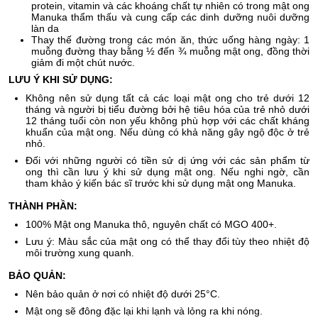
protein, vitamin và các khoáng chất tự nhiên có trong mật ong
Manuka thẩm thấu và cung cấp các dinh dưỡng nuôi dưỡng
làn da
Thay thế đường trong các món ăn, thức uống hàng ngày: 1
muỗng đường thay bằng ½ đến ¾ muỗng mật ong, đồng thời
giảm đi một chút nước.
LƯU Ý KHI SỬ DỤNG:
Không nên sử dụng tất cả các loại mật ong cho trẻ dưới 12
tháng và người bị tiểu đường bởi hệ tiêu hóa của trẻ nhỏ dưới
12 tháng tuổi còn non yếu không phù hợp với các chất kháng
khuẩn của mật ong. Nếu dùng có khả năng gây ngộ độc ở trẻ
nhỏ.
Đối với những người có tiền sử dị ứng với các sản phẩm từ
ong thì cần lưu ý khi sử dụng mật ong. Nếu nghi ngờ, cần
tham khảo ý kiến bác sĩ trước khi sử dụng mật ong Manuka.
THÀNH PHẦN:
100% Mật ong Manuka thô, nguyên chất có MGO 400+.
Lưu ý: Màu sắc của mật ong có thể thay đổi tùy theo nhiệt độ
môi trường xung quanh.
BẢO QUẢN:
Nên bảo quản ở nơi có nhiệt độ dưới 25°C.
Mật ong sẽ đông đặc lại khi lạnh và lỏng ra khi nóng.