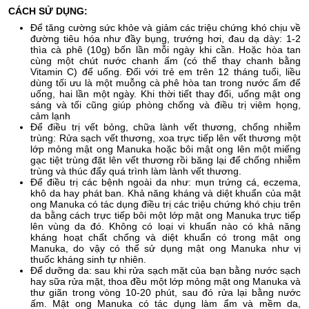
CÁCH SỬ DỤNG:
Để tăng cường sức khỏe và giảm các triệu chứng khó chịu về
đường tiêu hóa như đầy bụng, trướng hơi, đau dạ dày: 1-2
thìa cà phê (10g) bốn lần mỗi ngày khi cần. Hoặc hòa tan
cùng một chút nước chanh ấm (có thể thay chanh bằng
Vitamin C) để uống. Đối với trẻ em trên 12 tháng tuổi, liều
dùng tối ưu là một muỗng cà phê hòa tan trong nước ấm để
uống, hai lần một ngày. Khi thời tiết thay đổi, uống mật ong
sáng và tối cũng giúp phòng chống và điều trị viêm họng,
cảm lạnh
Để điều trị vết bỏng, chữa lành vết thương, chống nhiễm
trùng: Rửa sạch vết thương, xoa trực tiếp lên vết thương một
lớp mỏng mật ong Manuka hoặc bôi mật ong lên một miếng
gạc tiệt trùng đặt lên vết thương rồi băng lại để chống nhiễm
trùng và thúc đẩy quá trình làm lành vết thương.
Để điều trị các bệnh ngoài da như: mụn trứng cá, eczema,
khô da hay phát ban. Khả năng kháng và diệt khuẩn của mật
ong Manuka có tác dụng điều trị các triệu chứng khó chịu trên
da bằng cách trực tiếp bôi một lớp mật ong Manuka trực tiếp
lên vùng da đó. Không có loại vi khuẩn nào có khả năng
kháng hoạt chất chống và diệt khuẩn có trong mật ong
Manuka, do vậy có thể sử dụng mật ong Manuka như vị
thuốc kháng sinh tự nhiên.
Để dưỡng da: sau khi rửa sạch mặt của bạn bằng nước sạch
hay sữa rửa mặt, thoa đều một lớp mỏng mật ong Manuka và
thư giãn trong vòng 10-20 phút, sau đó rửa lại bằng nước
ấm. Mật ong Manuka có tác dụng làm ẩm và mềm da,