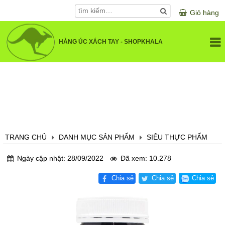
Giỏ hàng
HÀNG ÚC XÁCH TAY - SHOPKHALA
GIỚI THIỆU
DANH MỤC SẢN PHẨM
SỨC KHOẺ VÀ LÀM ĐẸP
SẢN PHẨM CHO BÉ
KHUYẾN MÃI
SẢN PHẨM CHO MẸ BẦU
TRANG CHỦ
DANH MỤC SẢN PHẨM
SIÊU THỰC PHẨM
LIÊN HỆ
SẢN PHẨM LÀM ĐẸP
Ngày cập nhật: 28/09/2022
Đã xem: 10.278
VITAMIN VÀ KHOÁNG CHẤT
Chia sẻ
Chia sẻ
Chia sẻ
ĐIỀU TRỊ XƯƠNG KHỚP
BỔ NÃO, MẮT, TIM MẠCH
HỖ TRỢ TIÊU HOÁ, GAN, THẬN