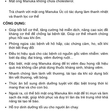
Mật ong Manuka không chứa cholesterol.
Trà chanh với mật ong Manuka Úc có tác dụng làm thanh nhiệt
và thanh lọc cơ thể
CÔNG DỤNG:
Giúp bồi bổ cơ thể, tăng cường hệ miễn dịch, nâng cao sức đề
kháng cơ thể để chống lại bệnh tật. Giúp cơ thể nhanh chóng
phục hồi sau khi ốm.
Phòng ngừa các bệnh về hô hấp, các chứng cảm, ho, sốt khi
thời tiết thay đổi
Điều trị hiệu quả cho các bệnh có nguồn gốc viêm nhiễm: viêm
loét dạ dày, đại tràng, viêm đường ruột…
Đặc biệt, mật ong Manuka dùng để trị viêm đau họng rất hiệu
quả mà không cần phải dùng thuốc kháng sinh, kháng viêm.
Nhanh chóng làm lành vết thương, tái tạo da khi sử dụng bôi
lên vết thương, vết bỏng.
Thức ăn bổ sung dinh dưỡng tuyệt vời đặc biệt trong thời kì
mang thai và cho con bú.
Ngoài ra, có thể bôi mật ong Manuka lên mặt để trị mụn và làm
sạch da mặt, giúp khôi phục và duy trì làn da trẻ trung nhờ khả
năng tái tạo tế bào.
Hỗ trợ dinh dưỡng tối ưu cho người ăn chay.