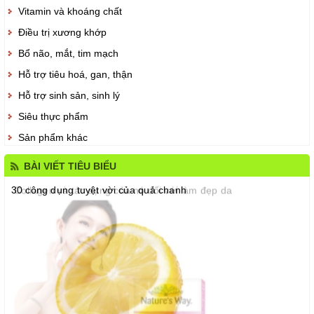
Vitamin và khoáng chất
Điều trị xương khớp
Bổ não, mắt, tim mạch
Hỗ trợ tiêu hoá, gan, thận
Hỗ trợ sinh sản, sinh lý
Siêu thực phẩm
Sản phẩm khác
BÀI VIẾT TIÊU BIỂU
30 công dụng tuyệt vời của quả chanh
Collagen và tác dụng của nó đối với làm đẹp da