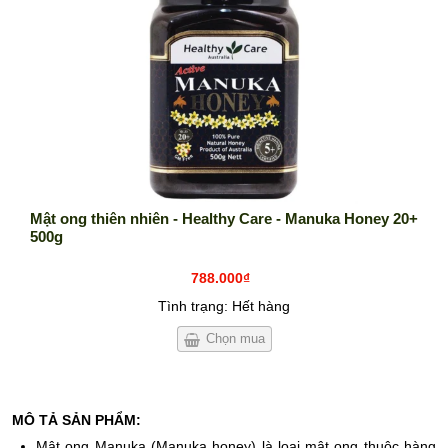
HỖ TRỢ SINH SẢN, SINH LÝ
SIÊU THỰC PHẨM
SẢN PHẨM KHÁC
Mật ong thiên nhiên - Healthy Care - Manuka Honey 20+
500g
788.000₫
Tình trạng: Hết hàng
Chọn mua
MÔ TẢ SẢN PHẨM:
Mật ong Manuka (Manuka honey) là loại mật ong thuộc hàng