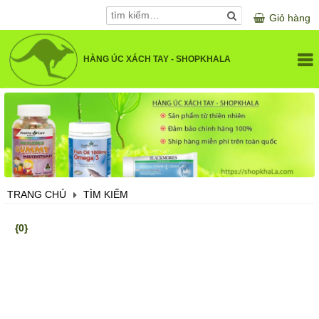
Giỏ hàng
HÀNG ÚC XÁCH TAY - SHOPKHALA
GIỚI THIỆU
DANH MỤC SẢN PHẨM
SỨC KHOẺ VÀ LÀM ĐẸP
SẢN PHẨM CHO BÉ
KHUYẾN MÃI
SẢN PHẨM CHO MẸ BẦU
TRANG CHỦ
TÌM KIẾM
LIÊN HỆ
SẢN PHẨM LÀM ĐẸP
{0}
VITAMIN VÀ KHOÁNG CHẤT
ĐIỀU TRỊ XƯƠNG KHỚP
BỔ NÃO, MẮT, TIM MẠCH
HỖ TRỢ TIÊU HOÁ, GAN, THẬN