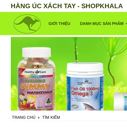
HÀNG ÚC XÁCH TAY - SHOPKHALA
GIỚI THIỆU
DANH MỤC SẢN PHẨM
Sản phẩm cho bé
Sản phẩm cho mẹ bầu
Sản phẩm làm đẹp
Vitamin và khoáng chất
Điều trị xương khớp
Bổ não, mắt, tim mạch
Hỗ trợ tiêu hoá, gan, thận
Hỗ trợ sinh sản, sinh lý
TRANG CHỦ
TÌM KIẾM
Siêu thực phẩm