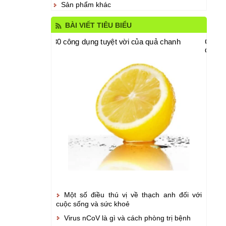
Sản phẩm khác
BÀI VIẾT TIÊU BIỂU
anh đối với cuộc
g trị bệnh
g
quả chanh
30 công dụng tuyệt vời của quả chanh
Collagen và tác dụng của nó đối với làm đẹp
Omega
da
của n
Một số điều thú vị về thạch anh đối với
cuộc sống và sức khoẻ
Virus nCoV là gì và cách phòng trị bệnh