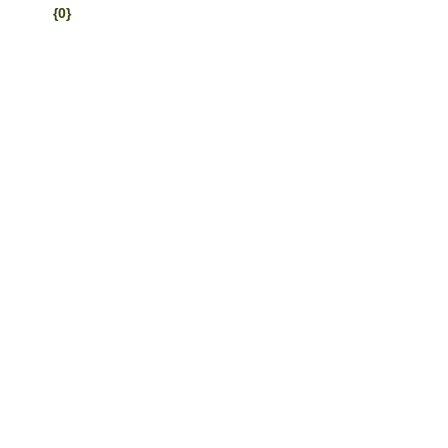
{0}
Sản phẩm khác