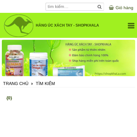
Giỏ hàng
HÀNG ÚC XÁCH TAY - SHOPKHALA
GIỚI THIỆU
DANH MỤC SẢN PHẨM
SỨC KHOẺ VÀ LÀM ĐẸP
SẢN PHẨM CHO BÉ
KHUYẾN MÃI
SẢN PHẨM CHO MẸ BẦU
TRANG CHỦ
TÌM KIẾM
LIÊN HỆ
SẢN PHẨM LÀM ĐẸP
{0}
VITAMIN VÀ KHOÁNG CHẤT
ĐIỀU TRỊ XƯƠNG KHỚP
BỔ NÃO, MẮT, TIM MẠCH
HỖ TRỢ TIÊU HOÁ, GAN, THẬN