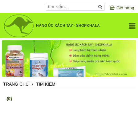
Giỏ hàng
HÀNG ÚC XÁCH TAY - SHOPKHALA
GIỚI THIỆU
DANH MỤC SẢN PHẨM
SỨC KHOẺ VÀ LÀM ĐẸP
SẢN PHẨM CHO BÉ
KHUYẾN MÃI
SẢN PHẨM CHO MẸ BẦU
TRANG CHỦ
TÌM KIẾM
LIÊN HỆ
SẢN PHẨM LÀM ĐẸP
{0}
VITAMIN VÀ KHOÁNG CHẤT
ĐIỀU TRỊ XƯƠNG KHỚP
BỔ NÃO, MẮT, TIM MẠCH
HỖ TRỢ TIÊU HOÁ, GAN, THẬN